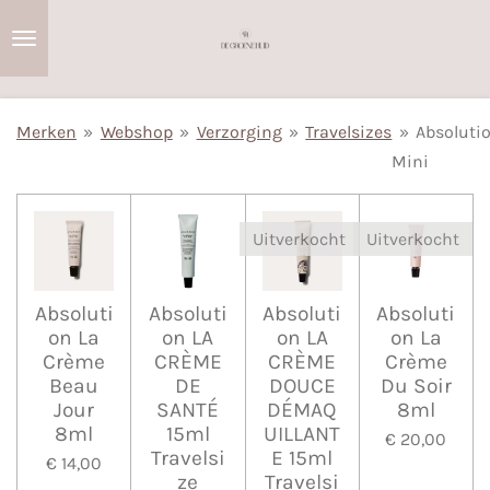
Ga
direct
naar
de
Merken
»
Webshop
»
Verzorging
»
Travelsizes
»
Absoluti
hoofdinhoud
Mini
Uitverkocht
Uitverkocht
Absoluti
Absoluti
Absoluti
Absoluti
on La
on LA
on LA
on La
Crème
CRÈME
CRÈME
Crème
Beau
DE
DOUCE
Du Soir
Jour
SANTÉ
DÉMAQ
8ml
8ml
15ml
UILLANT
€ 20,00
Travelsi
E 15ml
€ 14,00
ze
Travelsi