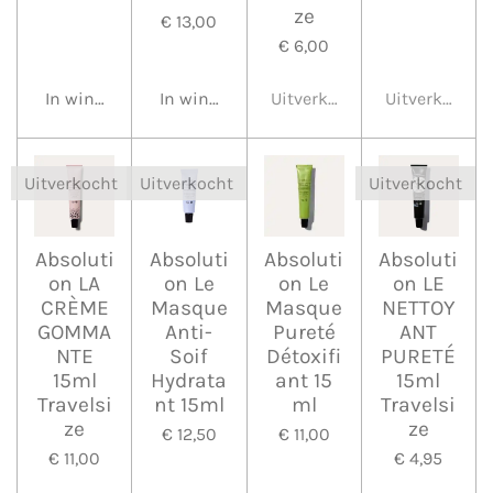
ze
€ 13,00
€ 6,00
In winkelwagen
In winkelwagen
Uitverkocht
Uitverkocht
Uitverkocht
Uitverkocht
Uitverkocht
Absoluti
Absoluti
Absoluti
Absoluti
on LA
on Le
on Le
on LE
CRÈME
Masque
Masque
NETTOY
GOMMA
Anti-
Pureté
ANT
NTE
Soif
Détoxifi
PURETÉ
15ml
Hydrata
ant 15
15ml
Travelsi
nt 15ml
ml
Travelsi
ze
ze
€ 12,50
€ 11,00
€ 11,00
€ 4,95