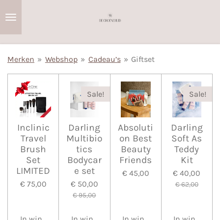
Ga
direct
naar
de
Merken
»
Webshop
»
Cadeau’s
»
Giftset
hoofdinhoud
Sale!
Sale!
Inclinic
Darling
Absoluti
Darling
Travel
Multibio
on Best
Soft As
Brush
tics
Beauty
Teddy
Set
Bodycar
Friends
Kit
LIMITED
e set
€ 45,00
€ 40,00
€ 75,00
€ 50,00
€ 62,00
€ 95,00
In winkelwagen
In winkelwagen
In winkelwagen
In winkelwa