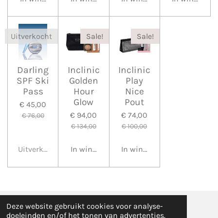
Uitverkocht
Sale!
Sale!
Darling
Inclinic
Inclinic
SPF Ski
Golden
Play
Pass
Hour
Nice
Glow
Pout
€ 45,00
€ 94,00
€ 74,00
€ 76,00
€ 134,00
€ 100,00
Uitverkocht
In winkelwagen
In winkelwagen
Deze website gebruikt cookies voor analyse-
2019 Degroenehuid
doeleinden en/of het tonen van advertenties.