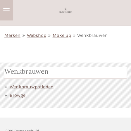
Ga
direct
naar
de
Merken
»
Webshop
»
Make up
»
Wenkbrauwen
hoofdinhoud
Wenkbrauwen
Wenkbrauwpotloden
Browgel
2019 Degroenehuid