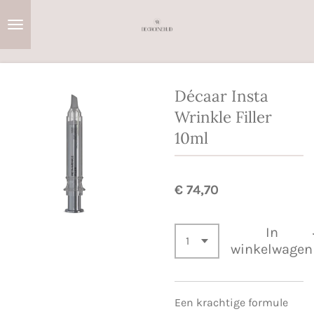
Ga
direct
naar
de
hoofdinhoud
Décaar Insta
Wrinkle Filler
10ml
€ 74,70
In
winkelwagen
Een krachtige formule