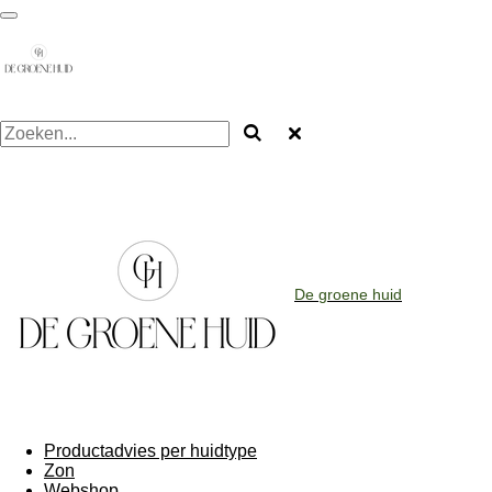
Ga
direct
naar
de
hoofdinhoud
De groene huid
Productadvies per huidtype
Zon
Webshop