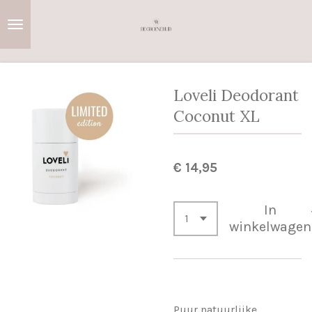
Ga
direct
naar
de
hoofdinhoud
Loveli Deodorant
Coconut XL
€ 14,95
In
winkelwagen
Puur natuurlijke