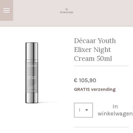
Ga
direct
naar
de
hoofdinhoud
Décaar Youth
Elixer Night
Cream 50ml
€ 105,90
GRATIS verzending
In
winkelwagen