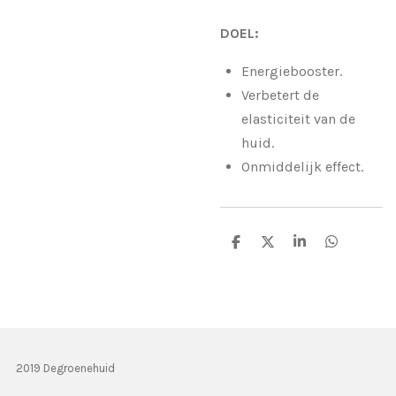
DOEL:
Energiebooster.
Verbetert de
elasticiteit van de
huid.
Onmiddelijk effect.
D
D
S
D
e
e
h
e
l
e
a
l
e
l
r
e
n
e
n
2019 Degroenehuid