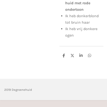
huid met rode
ondertoon
Ik heb donkerblond
tot bruin haar
Ik heb vrij donkere
ogen
D
D
S
D
e
e
h
e
l
e
a
l
e
l
r
e
n
e
n
2019 Degroenehuid