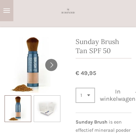
Ga
direct
naar
de
hoofdinhoud
Sunday Brush
Tan SPF 50
€ 49,95
In
winkelwagen
Sunday Brush
is een
effectief mineraal poeder