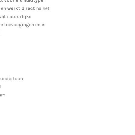
t voor elk huidtype
,
en
werkt direct
na het
at natuurlijke
e toevoegingen en is
d
.
e
ondertoon
l
aam