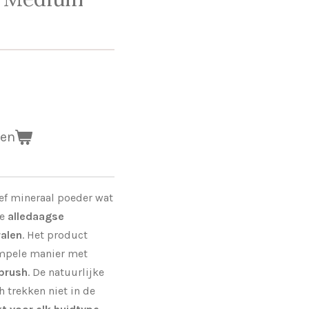
gen
ief mineraal poeder wat
e
alledaagse
ralen
. Het product
impele manier met
brush
. De natuurlijke
 trekken niet in de