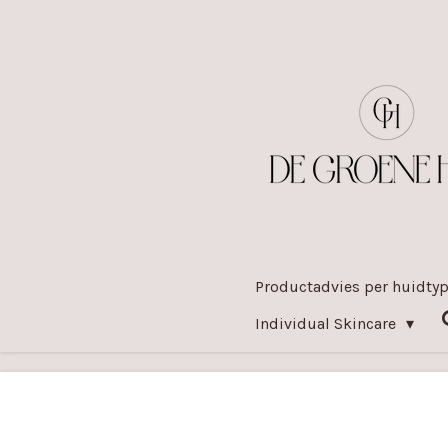
Ga
direct
naar
de
hoofdinhoud
Productadvies per huidty
Individual Skincare