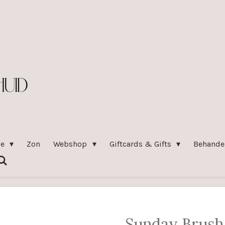
pe
Zon
Webshop
Giftcards & Gifts
Behande
Sunday Brus