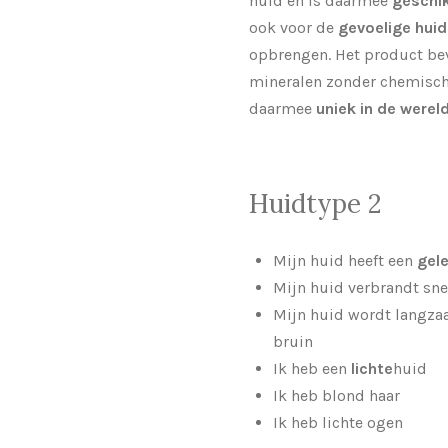
huid en is daarmee
geschik
ook voor de
gevoelige huid
opbrengen. Het product bev
mineralen zonder chemisch
daarmee
uniek in de werel
Huidtype 2
Mijn huid heeft een
gel
Mijn huid verbrandt sne
Mijn huid wordt langz
bruin
Ik heb een
lichte
huid
Ik heb blond haar
Ik heb lichte ogen