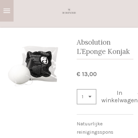
Ga
direct
naar
de
hoofdinhoud
Absolution
L’Eponge Konjak
€ 13,00
In
winkelwagen
Natuurlijke
reinigingsspons