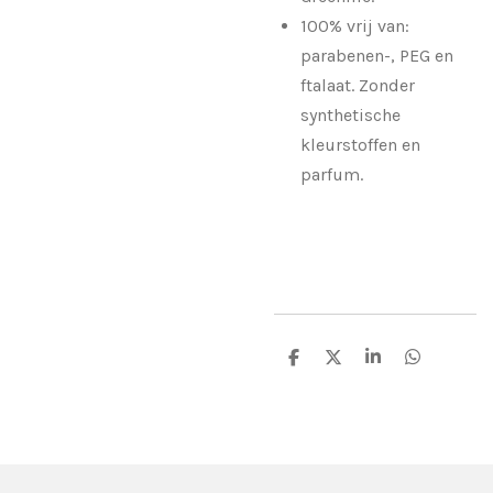
100% vrij van:
parabenen-, PEG en
ftalaat. Zonder
synthetische
kleurstoffen en
parfum.
D
D
S
D
e
e
h
e
l
e
a
l
e
l
r
e
n
e
n