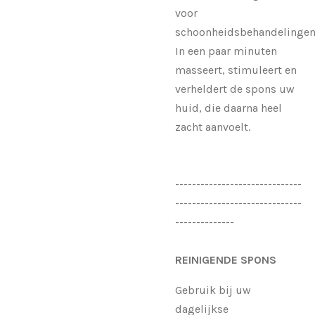
voor
schoonheidsbehandelingen
In een paar minuten
masseert, stimuleert en
verheldert de spons uw
huid, die daarna heel
zacht aanvoelt.
------------------------------
------------------------------
--------------
REINIGENDE SPONS
Gebruik bij uw
dagelijkse