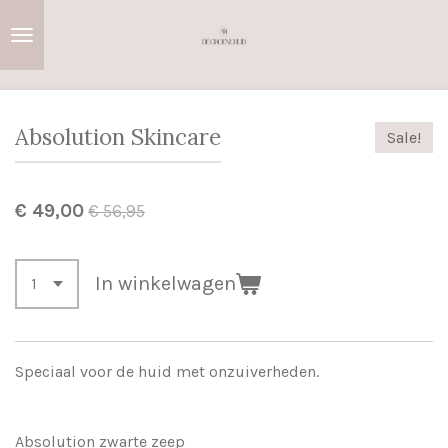
Ga
direct
naar
de
hoofdinhoud
Absolution Skincare
Sale!
€ 49,00
€ 56,95
In winkelwagen
Speciaal voor de huid met onzuiverheden.
Absolution zwarte zeep