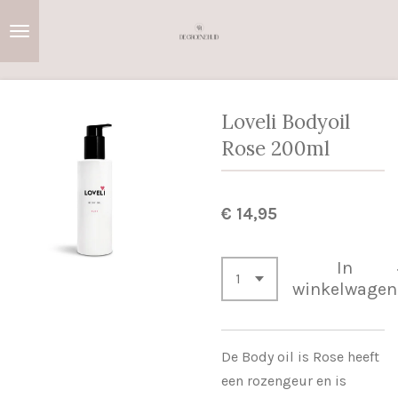
Ga
direct
naar
de
hoofdinhoud
Loveli Bodyoil
Rose 200ml
€ 14,95
In
winkelwagen
De Body oil is Rose heeft
een rozengeur en is