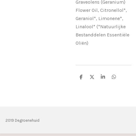
Graveolens (Geranium)
Flower Oil, Citronellol*,
Geraniol*, Limonene*,
Linalool* (*Natuurlijke
Bestanddelen Essentiële
Oliën)
D
D
S
D
e
e
h
e
l
e
a
l
e
l
r
e
n
e
n
2019 Degroenehuid