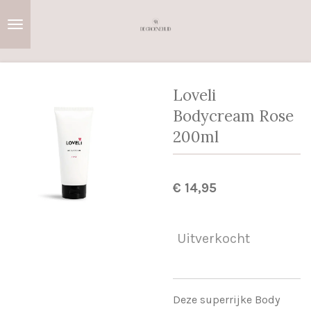
Ga
direct
naar
de
hoofdinhoud
Loveli
Bodycream Rose
200ml
€ 14,95
Uitverkocht
Deze superrijke Body