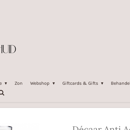
pe
Zon
Webshop
Giftcards & Gifts
Behande
Décaar Anti 