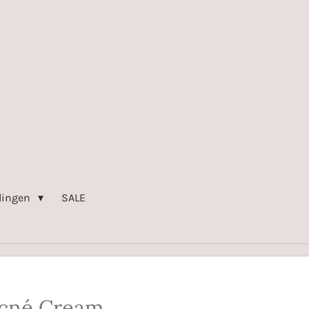
lingen
SALE
Acné Cream