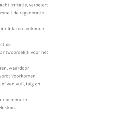
cht irritatie, verbetert
rsnelt de regeneratie
pijnlijke en jeukende
cties.
rantwoordelijk voor het
eren, waardoor
 wordt voorkomen.
ef van vuil, talg en
dregeneratie.
vlekken.