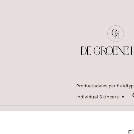
Ga
direct
naar
de
hoofdinhoud
Productadvies per huidty
Individual Skincare