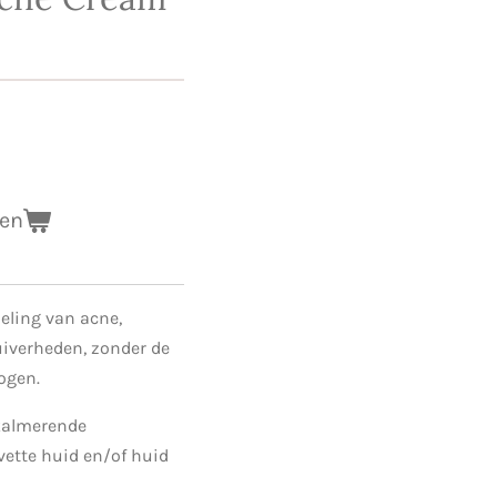
gen
eling van acne,
uiverheden, zonder de
rogen.
 kalmerende
ette huid en/of huid