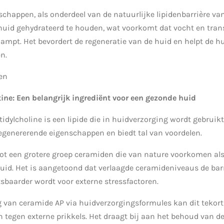
chappen, als onderdeel van de natuurlijke lipidenbarrière van
 huid gehydrateerd te houden, wat voorkomt dat vocht en tra
dampt. Het bevordert de regeneratie van de huid en helpt de h
en.
en
ine: Een belangrijk ingrediënt voor een gezonde huid
idylcholine is een lipide die in huidverzorging wordt gebruikt
egenererende eigenschappen en biedt tal van voordelen.
ot een grotere groep ceramiden die van nature voorkomen als
 huid. Het is aangetoond dat verlaagde ceramideniveaus de bar
sbaarder wordt voor externe stressfactoren.
g van ceramide AP via huidverzorgingsformules kan dit tekort
 tegen externe prikkels. Het draagt bij aan het behoud van de 