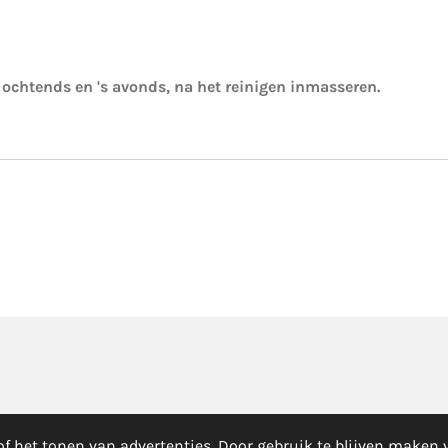
 ochtends en 's avonds, na het reinigen inmasseren.
f het tonen van advertenties. Door gebruik te blijven maken 