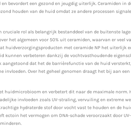
 en bevordert een gezond en jeugdig uiterlijk. Ceramiden in 
 gezond houden van de huid omdat ze andere processen signale
n cruciale rol als belangrijk bestanddeel van de buitenste lag
ver het algemeen voor 50% uit ceramiden, waarvan er veel van
at huidverzorgingsproducten met ceramide NP het uiterlijk e
id kunnen verbeteren dankzij de vochtvasthoudende eigensc
 aangetoond dat het de barrièrefunctie van de huid versterkt,
ne invloeden. Over het geheel genomen draagt het bij aan een 
et huidmicrobioom en verbetert dit naar de maximale norm. H
delijke invloeden zoals UV-straling, vervuiling en extreme 
krachtige hydraterde stof door vocht vast te houden en de hui
ft ectoin het vermogen om DNA-schade veroorzaakt door UV-
erminderen.