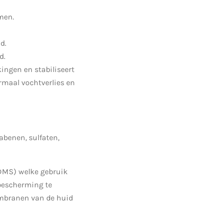
men.
d.
id.
ingen en stabiliseert
rmaal vochtverlies en
abenen, sulfaten,
DMS) welke gebruik
dbescherming te
membranen van de huid