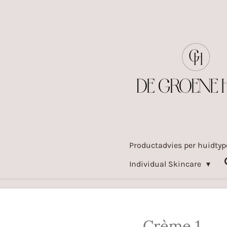
Ga
direct
naar
de
hoofdinhoud
Productadvies per huidty
Individual Skincare
Crème 1