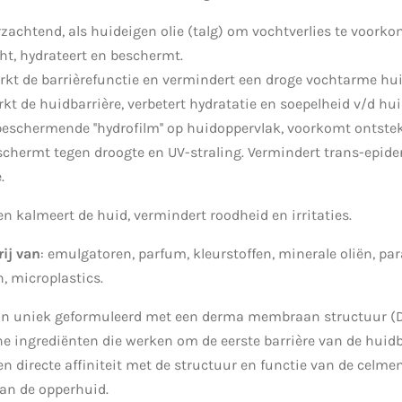
zachtend, als huideigen olie (talg) om vochtverlies te voorko
ht, hydrateert en beschermt.
rkt de barrièrefunctie en vermindert een droge vochtarme hui
kt de huidbarrière, verbetert hydratatie en soepelheid v/d hu
beschermende ''hydrofilm'' op huidoppervlak, voorkomt ontstek
schermt tegen droogte en UV-straling. Vermindert trans-epide
.
en kalmeert de huid, vermindert roodheid en irritaties.
rij van
: emulgatoren, parfum, kleurstoffen, minerale oliën, par
, microplastics.
jn uniek geformuleerd met een derma membraan structuur (
he ingrediënten die werken om de eerste barrière van de hui
een directe affiniteit met de structuur en functie van de cel
van de opperhuid.