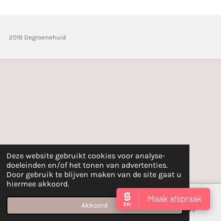
n
e
n
2019 Degroenehuid
Deze website gebruikt cookies voor analyse-
doeleinden en/of het tonen van advertenties.
Door gebruik te blijven maken van de site gaat u
hiermee akkoord.
Akkoord
E-mailadres
Instagram
WhatsApp