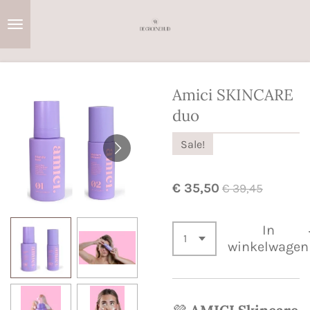
Ga
direct
naar
de
hoofdinhoud
Amici SKINCARE
duo
Sale!
€ 35,50
€ 39,45
In
winkelwagen