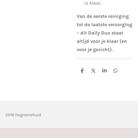
is klaar.
Van de eerste reiniging
tot de laatste verzorging
– dit Daily Duo staat
altijd voor je klaar (en
voor je gezicht).
D
D
S
D
e
e
h
e
l
e
a
l
e
l
r
e
n
e
n
2019 Degroenehuid