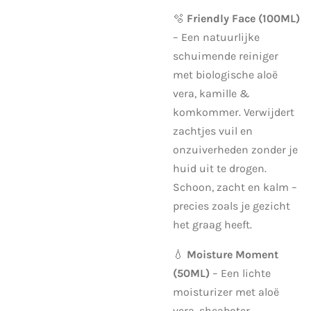
🫧
Friendly Face (100ML)
– Een natuurlijke
schuimende reiniger
met biologische aloë
vera, kamille &
komkommer. Verwijdert
zachtjes vuil en
onzuiverheden zonder je
huid uit te drogen.
Schoon, zacht en kalm –
precies zoals je gezicht
het graag heeft.
💧
Moisture Moment
(50ML)
– Een lichte
moisturizer met aloë
vera, sheaboter,