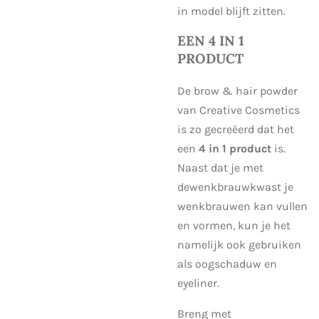
in model blijft zitten.
EEN 4 IN 1
PRODUCT
De brow & hair powder
van Creative Cosmetics
is zo gecreëerd dat het
een
4 in 1 product
is.
Naast dat je met
de
wenkbrauwkwast
je
wenkbrauwen kan vullen
en vormen, kun je het
namelijk ook gebruiken
als oogschaduw en
eyeliner.
Breng met