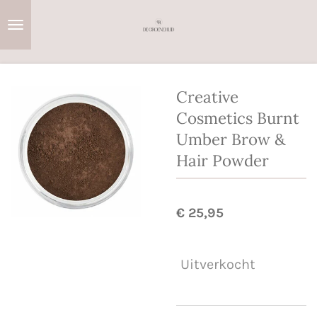
Ga
direct
naar
de
hoofdinhoud
Creative
Cosmetics Burnt
Umber Brow &
Hair Powder
€ 25,95
Uitverkocht