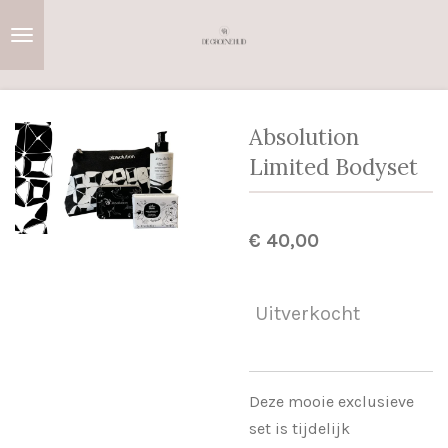
Ga
direct
naar
de
hoofdinhoud
Absolution
Limited Bodyset
€ 40,00
Uitverkocht
Deze mooie exclusieve
set is tijdelijk