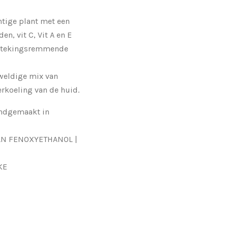
htige plant met een
n, vit C, Vit A en E
tstekingsremmende
eweldige mix van
erkoeling van de huid.
andgemaakt in
VAN FENOXYETHANOL |
KE