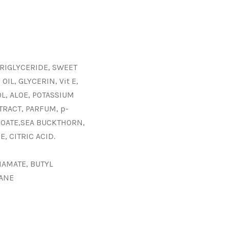
TRIGLYCERIDE, SWEET
IL, GLYCERIN, Vit E,
OL, ALOE, POTASSIUM
TRACT, PARFUM, p-
ZOATE,SEA BUCKTHORN,
, CITRIC ACID.
AMATE, BUTYL
ANE