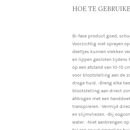
HOE TE GEBRUIK
Bi-fase product goed, schu
Voorzichtig niet sprayen o
deeltjes kunnen vlekken v
en lippen gesloten tijdens 
op een afstand van 10-15 cm
voor blootstelling aan de z
droge huid. -Breng elke tw
blootstelling aan direct zon
afdrogen met een handdoe
transpireren. -Vermijd dire
en slijmvliezen. -Bij oogco
water. -Niet aanbrengen op
bij een acuut gevoelige hui