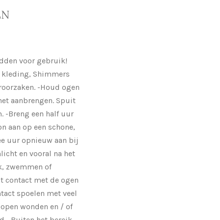
EN
dden voor gebruik!
p kleding, Shimmers
eroorzaken. -Houd ogen
het aanbrengen. Spuit
. -Breng een half uur
on aan op een schone,
ee uur opnieuw aan bij
licht en vooral na het
k, zwemmen of
ct contact met de ogen
ntact spoelen met veel
 open wonden en / of
d. -Buiten het bereik