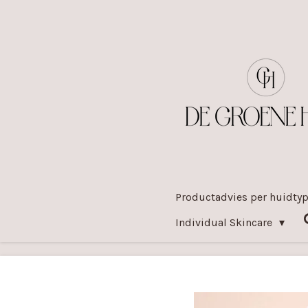
Ga
direct
naar
de
hoofdinhoud
Productadvies per huidty
Individual Skincare