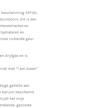
 bescherming SPF30,
duindoorn. Dit is een
antenextracten en
 hydrateren en
risse ruikende geur
n drijfgas en is
rriet met “I am Green”
 hoge gehalte aan
en kalium beschermt
rijdt het vrije
stralende, gezonde