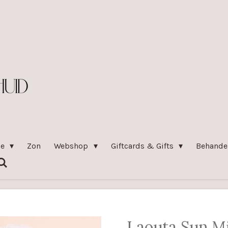
pe
Zon
Webshop
Giftcards & Gifts
Behande
Laouta Sun M