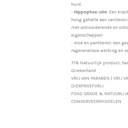
huid.
-
Hippophae-olie
: Een krac
hoog gehalte aan carotenoïde
met antioxiderende en on
eigenschappen
- Aloë en panthenol: een g
regeneratieve werking en v
71% Natuurlijk product, h
Griekenland
VRIJ VAN PARABEN | VRIJ 
DIERPROEFVRIJ
FOOD GRADE & NATUURLIJ
CONSERVEERMIDDELEN