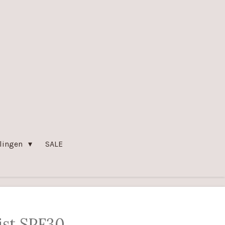
lingen
SALE
ist SPF30