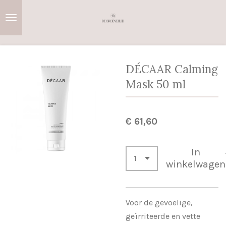
Ga
direct
naar
de
hoofdinhoud
DÉCAAR Calming
Mask 50 ml
€ 61,60
In
winkelwagen
Voor de gevoelige,
geïrriteerde en vette