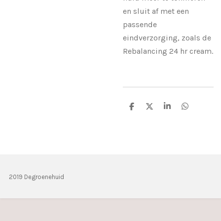
en sluit af met een
passende
eindverzorging, zoals de
Rebalancing 24 hr cream.
D
D
S
D
e
e
h
e
l
e
a
l
e
l
r
e
n
e
n
2019 Degroenehuid