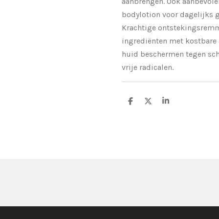
aanbrengen. Ook aanbevole
bodylotion voor dagelijks 
Krachtige ontstekingsrem
ingrediënten met kostbare 
huid beschermen tegen sch
vrije radicalen.
D
D
S
e
e
h
l
e
a
e
l
r
n
e