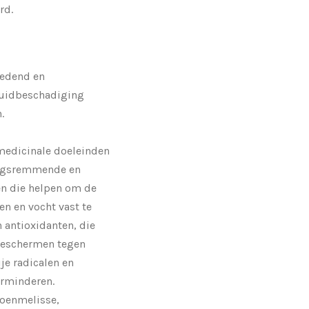
rd.
oedend en
huidbeschadiging
.
medicinale doeleinden
ingsremmende en
n die helpen om de
en en vocht vast te
n antioxidanten, die
beschermen tegen
je radicalen en
erminderen.
roenmelisse,