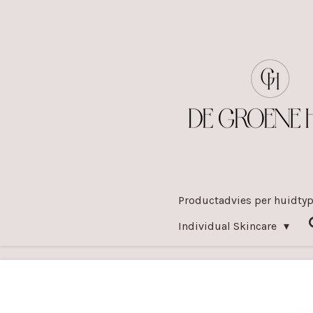
Ga
direct
naar
de
hoofdinhoud
Productadvies per huidty
Individual Skincare