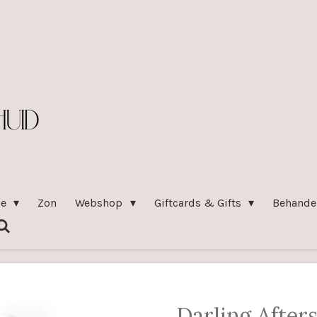
pe
Zon
Webshop
Giftcards & Gifts
Behande
Darling After