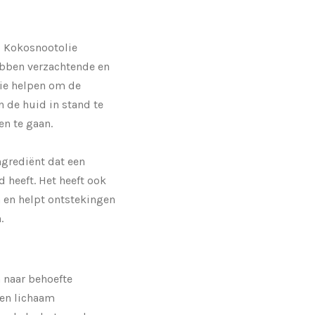
e, Kokosnootolie
ebben verzachtende en
ie helpen om de
an de huid in stand te
n te gaan.
ngrediënt dat een
d heeft. Het heeft ook
en helpt ontstekingen
.
 naar behoefte
 en lichaam