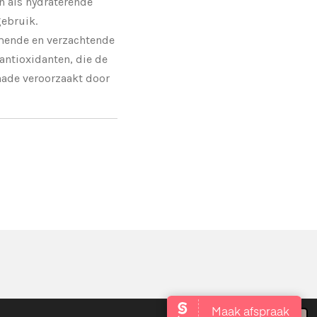
n als hydraterende
gebruik.
mende en verzachtende
antioxidanten, die de
ade veroorzaakt door