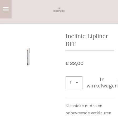
Ga
direct
naar
de
hoofdinhoud
Inclinic Lipliner
BFF
€ 22,00
In
winkelwagen
Klassieke nudes en
onbevreesde vetkleuren