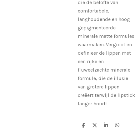
die de belofte van
comfortabele,
langhoudende en hoog
gepigmenteerde
minerale matte formules
waarmaken. Vergroot en
definieer de lippen met
een rijke en
fluweelzachte minerale
formule, die de illusie
van grotere lippen
creëert terwijl de lipstick
langer houdt.
D
D
S
D
e
e
h
e
l
e
a
l