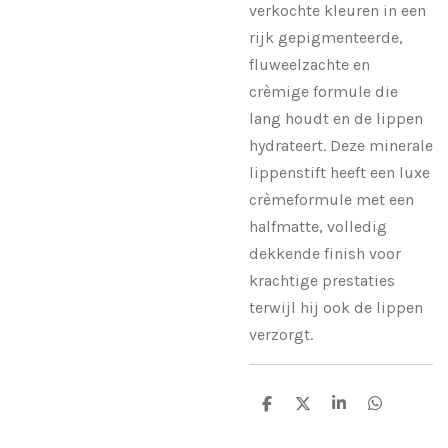
verkochte kleuren in een
rijk gepigmenteerde,
fluweelzachte en
crèmige formule die
lang houdt en de lippen
hydrateert. Deze minerale
lippenstift heeft een luxe
crèmeformule met een
halfmatte, volledig
dekkende finish voor
krachtige prestaties
terwijl hij ook de lippen
verzorgt.
D
D
S
D
e
e
h
e
l
e
a
l