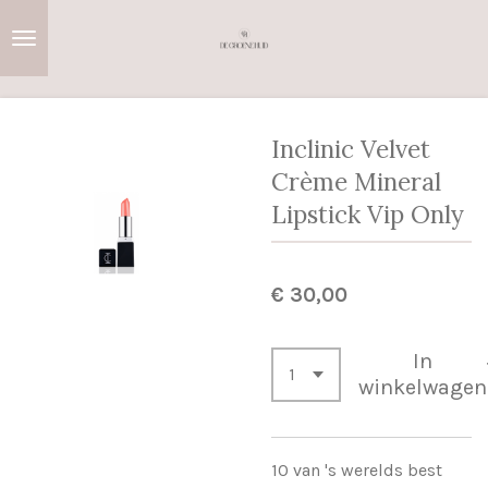
Ga
direct
naar
de
hoofdinhoud
Inclinic Velvet
Crème Mineral
Lipstick Vip Only
€ 30,00
In
winkelwagen
10 van 's werelds best