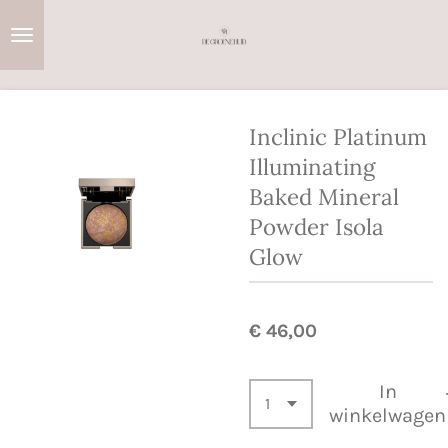
Ga
direct
naar
de
hoofdinhoud
Inclinic Platinum
Illuminating
Baked Mineral
Powder Isola
Glow
€ 46,00
In
winkelwagen