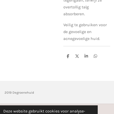
tegengaan, terwijl ze
overtollig talg
absorberen.
Veilig te gebruiken voor
de gevoelige en
acnegevoelige huid.
D
D
S
D
e
e
h
e
l
e
a
l
e
l
r
e
n
e
n
2019 Degroenehuid
Deze website gebruikt cookies voor analyse-