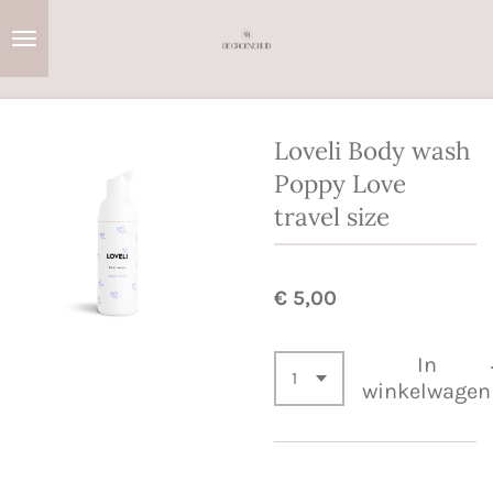
Ga
direct
naar
de
hoofdinhoud
Loveli Body wash
Poppy Love
travel size
€ 5,00
In
winkelwagen