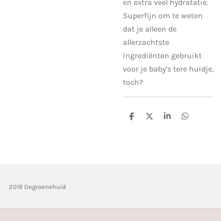
en extra veel hydratatie.
Superfijn om te weten
dat je alleen de
allerzachtste
ingrediënten gebruikt
voor je baby’s tere huidje,
toch?
D
D
S
D
e
e
h
e
l
e
a
l
e
l
r
e
n
e
n
2019 Degroenehuid