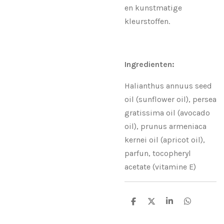
en kunstmatige
kleurstoffen.
Ingredienten:
Halianthus annuus seed
oil (sunflower oil), persea
gratissima oil (avocado
oil), prunus armeniaca
kernei oil (apricot oil),
parfun, tocopheryl
acetate (vitamine E)
D
D
S
D
e
e
h
e
l
e
a
l