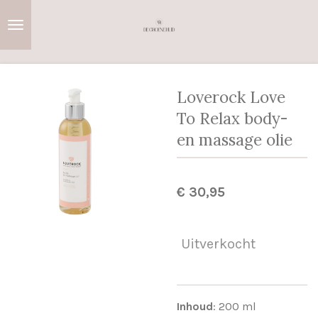
Ga
direct
naar
de
hoofdinhoud
Loverock Love
To Relax body-
en massage olie
€ 30,95
Uitverkocht
Inhoud
: 200 ml