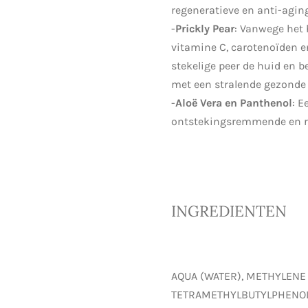
regeneratieve en anti-agin
-
Prickly Pear
: Vanwege het
vitamine C, carotenoïden 
stekelige peer de huid en be
met een stralende gezonde 
-
Aloë Vera en Panthenol
: E
ontstekingsremmende en re
INGREDIENTEN
AQUA (WATER), METHYLENE
TETRAMETHYLBUTYLPHENOL