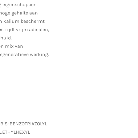
g eigenschappen.
 hoge gehalte aan
en kalium beschermt
strijdt vrije radicalen,
huid.
en mix van
generatieve werking.
 BIS-BENZOTRIAZOLYL
,ETHYLHEXYL