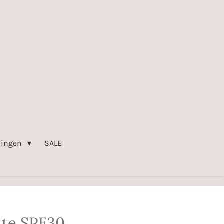
lingen
SALE
ite SPF30