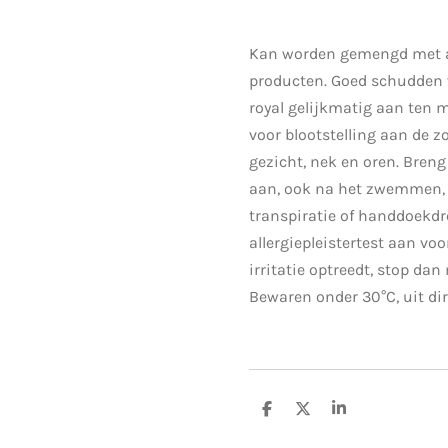
Kan worden gemengd met a
producten. Goed schudden 
royal gelijkmatig aan ten
voor blootstelling aan de z
gezicht, nek en oren. Breng
aan, ook na het zwemmen, 
transpiratie of handdoekd
allergiepleistertest aan voo
irritatie optreedt, stop dan
Bewaren onder 30°C, uit dir
D
D
S
e
e
h
l
e
a