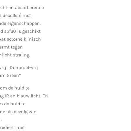
wicht en absorberende
 decolleté met
nde eigenschappen.
d spf30 is geschikt
vat ectoïne klinisch
ermt tegen
 licht straling.
ij | Dierproef-vrij
 am Green”
 om de huid te
g IR en blauw licht. En
m de huid te
ng als gevolg van
.
grediënt met