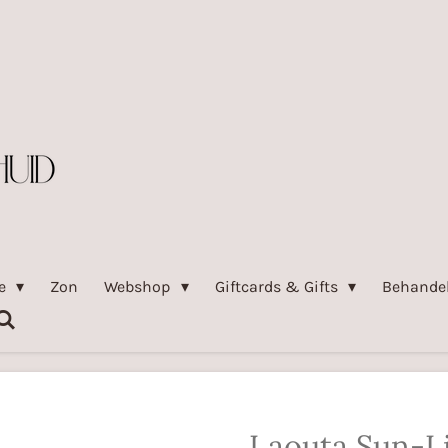
pe
Zon
Webshop
Giftcards & Gifts
Behande
Laouta Sun-L