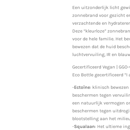
Een uitzonderlijk licht ge
zonnebrand voor gezicht en
verzachtende en hydratere
Deze “kleurloze” zonnebran
voor de hele familie. Het be
bewezen dat de huid besch
luchtvervuiling, IR en blauw
Gecertificeerd Vegan | GGO-vr
Eco Bottle gecertificeerd “I
-
Ectoïne
: klinisch bewezen
beschermen tegen vervuilin
een natuurlijk vermogen o
beschermen tegen uitdrogi
blootstelling aan het milieu
-
Squalaan
: Het ultieme in