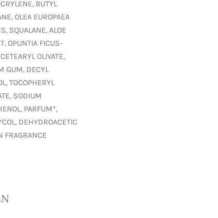
CRYLENE, BUTYL
E, OLEA EUROPAEA
ES, SQUALANE, ALOE
, OPUNTIA FICUS-
 CETEARYL OLIVATE,
AM GUM, DECYL
OL, TOCOPHERYL
ATE, SODIUM
HENOL, PARFUM*,
LYCOL, DEHYDROACETIC
IN FRAGRANCE
EN