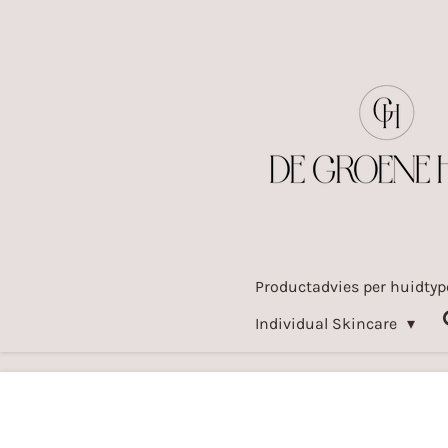
Ga
direct
naar
de
hoofdinhoud
Productadvies per huidty
Individual Skincare